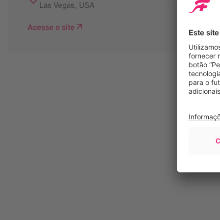
Las Vegas
,
USA
Acesse o site