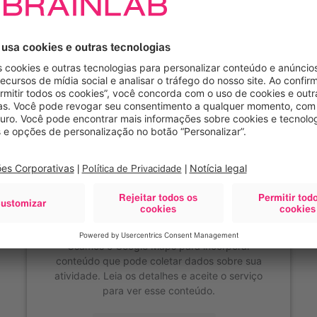
Precisamos de seu
consentimento para
carregar o serviço Google
Maps!
Usamos o Google Maps para incorporar
conteúdo que pode coletar dados sobre sua
atividade. Leia os detalhes e aceite o serviço
para ver esse conteúdo.