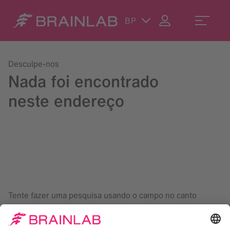
BP
Desculpe-nos
Nada foi encontrado
neste endereço
Tente fazer uma pesquisa usando o campo no canto
superior direito da página, ou escreva para
contact@brainlab.com
.