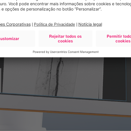
s para
ficada