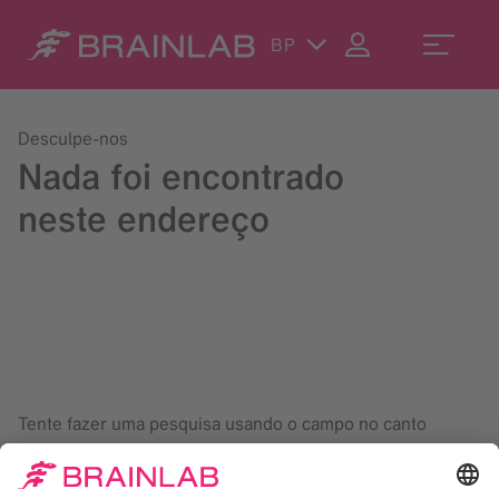
BP
Desculpe-nos
Nada foi encontrado
neste endereço
Tente fazer uma pesquisa usando o campo no canto
superior direito da página, ou escreva para
contact@brainlab.com
.