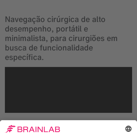
Navegação cirúrgica de alto
desempenho, portátil e
minimalista, para cirurgiões em
busca de funcionalidade
específica.