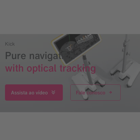
Kick
Pure navigation
with optical tracking
Assista ao vídeo
Fale conosco