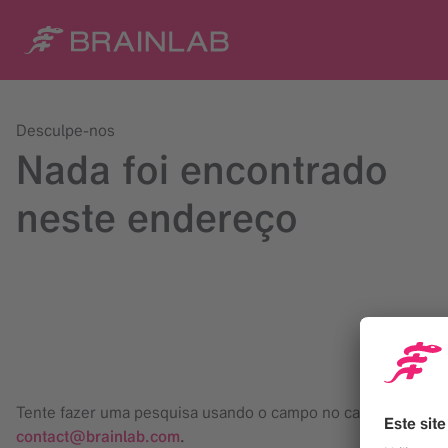
Desculpe-nos
Nada foi encontrado
neste endereço
Tente fazer uma pesquisa usando o campo no canto superior 
contact@brainlab.com
.