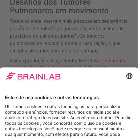
Desafios dos Tumores
Pulmonares em movimento
Todos os anos, morrem mais pessoas em decorrência
do câncer de pulmão do que do câncer de mama, de
2
próstata e de pâncreas juntos
. Os tumores
pulmonares se movem durante a respiração, o que
dificulta alvejá-los durante a radioterapia.
Com a produção e lançamento do software
Elements
e do
ExacTrac Dynamic®
, A Brainlab
acumulou ampla experiência no planejamento de
tratamentos, bem como no posicionamento e
monitoramento de tumores com alta precisão.
Para lidar com os desafios dos tratamentos de
pulmão, desenvolvemos o seguinte fluxo de trabalho
1
de Gerenciamento de Movimentos do Pulmão
,
buscando analisar e correlacionar esses tipos de
movimento e propiciar a radioterapia de alta precisão
para tumores pulmonares.