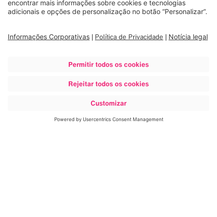
Análise precisa dos movimentos
do tumor
A tomografia computadorizada em quatro dimensões
(4DCT) permite a visualização de um tumor em
movimento por todo o ciclo respiratório. O Elements
1
Motion Analysis
identifica as estrutura visíveis que
se movem com tumores pulmonares muito pequenos