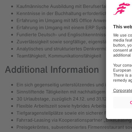
Kaufmännische Ausbildung mit Berufserfahrung
Kenntnisse in der Buchhaltung erforderlich
Erfahrung im Umgang mit MS Office Anwendungen erfo
Erfahrung im Umgang mit einem ERP System (SAP) w
Fundierte Deutsch- und Englischkenntnisse
Zuverlässigkeit sowie sorgfältige, eigenständige und z
Analytisches und strukturiertes Denkvermögen
Teamfähigkeit, Kommunikationsfähigkeit
Additional Information
Ein sich gegenseitig unterstützendes und internationa
Sinnstiftende Tätigkeiten mit nachhaltigem Einfluss au
30 Urlaubstage, zuzüglich 24.12. und 31.12.
Flexible Arbeitszeit sowie hybrides Arbeitsmodell inn
Tiefgaragenstellplätze sowie ein sicherer Fahrradabste
Fahrrad-Leasing via Kooperationspartner „BikeLeasing
Preisgekröntes, subventioniertes Firmenrestaurant s