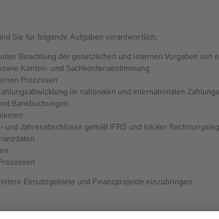
ind Sie für folgende Aufgaben verantwortlich:
nter Beachtung der gesetzlichen und internen Vorgaben von 
n sowie Konten- und Sachkontenabstimmung
ternen Prozessen
 Zahlungsabwicklung im nationalen und internationalen Zahlung
 und Bankbuchungen
blemen
als- und Jahresabschlüsse gemäß IFRS und lokaler Rechnungsle
inanzdaten
gen
 Prozessen
 weitere Einsatzgebiete und Finanzprojekte einzubringen.