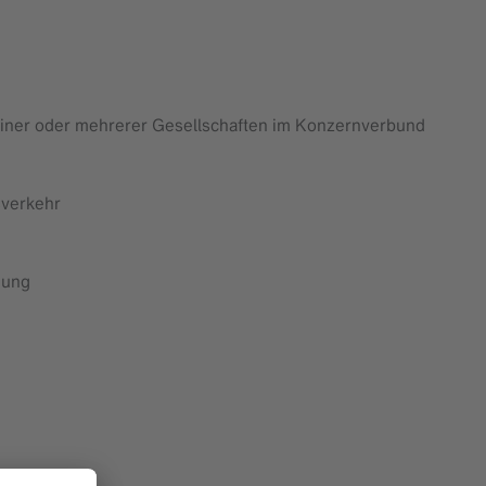
einer oder mehrerer Gesellschaften im Konzernverbund
sverkehr
gung