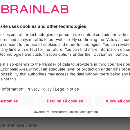
rderlich
ünschenswert
ielorientierte Arbeitsweise
les Team
f die Medizintechnik
erhalb Deutschlands
llraum
“
owie mehrere Cafés