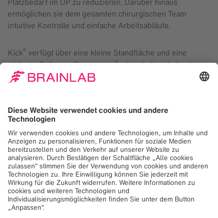
Platzbedarf im OP zu reduzieren. Darüber hinaus
ermöglichen sie dem gesamten chirurgischen Team
intuitive Kontrolle und einfache Arbeitsabläufe.
®
Kick
verfügt über eine kleine Standfläche und eine
einfache Software-Steuerung. Ärzte erhalten dadurch
große Flexibilität und können sich ganz auf ihre Patienten
®
konzentrieren. Curve
Navigation ist unsere
leistungsstärkste und vielseitigste bildgestützte
Chirurgieplattform. Mit ihr können Chirurgen den Eingriff
überall im OP auf einem extra großen 4K-Display planen,
überprüfen, dokumentieren und streamen. Sowohl Kick
als auch Curve sind mit optischem und
elektromagnetischem Tracking für eine individuell
anpassbare Navigation verfügbar.
Der mobile Bildgebungsroboter Loop-X setzt einen neuen
Standard in der Chirurgie, indem er Robotik mit qualitativ
hochwertiger mobiler intraoperativer 2D- und 3D-