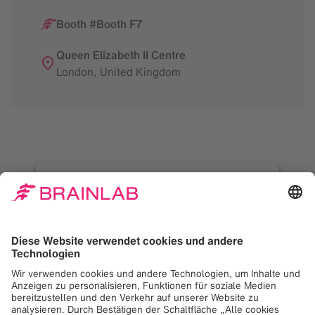
Booth #Booth F7
Queen Elizabeth II Centre
London
,
United Kingdom
Zum Laden des Google
Maps-Dienstes
benötigen wir Ihr
Einverständnis!
Wir verwenden Google Maps, um Inhalte
einzubetten, die möglicherweise Daten über
Ihre Aktivitäten sammeln. Bitte lesen Sie die
Details und akzeptieren Sie den Dienst, um