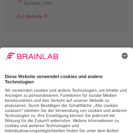
Durham
,
USA
Zur Website
Zum Laden des Google
Maps-Dienstes
benötigen wir Ihr
Einverständnis!
Wir verwenden Google Maps, um Inhalte
einzubetten, die möglicherweise Daten über
Ihre Aktivitäten sammeln. Bitte lesen Sie die
Details und akzeptieren Sie den Dienst, um
diesen Inhalt anzuzeigen.