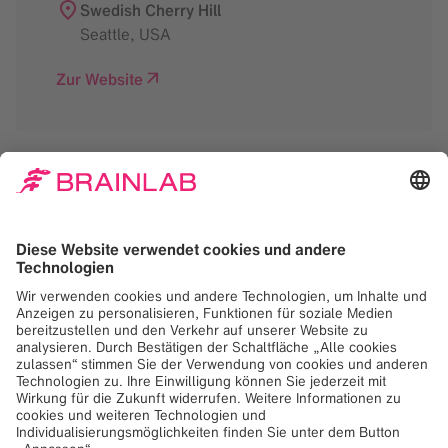
Swedish Cherry Hill
Seattle
,
USA
Zur Website
Zum Laden des Google
Maps-Dienstes
benötigen wir Ihr
Einverständnis!
Wir verwenden Google Maps, um Inhalte
einzubetten, die möglicherweise Daten über
Ihre Aktivitäten sammeln. Bitte lesen Sie die
Details und akzeptieren Sie den Dienst, um
diesen Inhalt anzuzeigen.