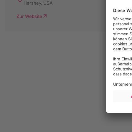
Hershey
,
USA
Zur Website