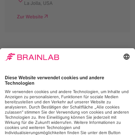
La Jolla
,
USA
Zur Website
Zum Laden des Google
Maps-Dienstes
benötigen wir Ihr
Einverständnis!
Wir verwenden Google Maps, um Inhalte
einzubetten, die möglicherweise Daten über
Ihre Aktivitäten sammeln. Bitte lesen Sie die
Details und akzeptieren Sie den Dienst, um
diesen Inhalt anzuzeigen.