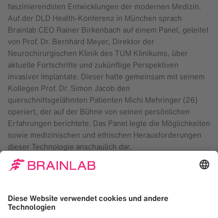
faszinierendsten Entwicklungen der modernen Medizin.
Auf der DLD Health‑Konferenz in München sprach
Brainlab CEO Rainer Birkenbach auf einem Panel, geleitet
von Prof. Dr. Bernhard Meyer, Direktor der
Neurochirurgischen Klinik des TUM Klinikums, über
aktuelle Fortschritte und zukünftige Perspektiven
invasiver Implantate. Dieser hatte gemeinsam mit seinem
Kollegen Prof. Dr. Simon Jacob den
querschnittsgelähmten Patienten Michi Mehringer (26)
operiert, der auf der Bühne von seinen persönlichen
Erfahrungen berichtete. Das Panel legte die Möglichkeiten
sowie medizinischen und ethischen Herausforderungen
dieser Technologie anschaulich dar.
Michi Mehringer lebt seit einem schweren Motorradunfall
vor zehn Jahren mit Tetraplegie, einer Form der
Querschnittslähmung, die alle vier Gliedmaßen betrifft.
Nach seiner Operation im TUM Klinikum kann er als erster
Patient in Europa einen Computercursor ausschließlich