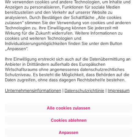
durch seine Gedanken steuern. Möglich wird das durch
256 Mikroelektroden, die in sein Gehirn implantiert
wurden sowie durch KI‑basierte Signalverarbeitung. Sein
Auftritt auf der Bühne war ein eindrucksvolles Beispiel
dafür, was heute bereits möglich ist.
Die Implantation von Mikroelektroden im Gehirn erfordert
die allerhöchste Präzision, denn in der Neurochirurgie
zählt jeder Millimeter. Genau hier setzt Brainlab an: Jeder
Schritt des Eingriffs wird durch intelligente und präzise
Navigationstechnologie unterstützt. Gemeinsam mit dem
Partner Nexstim ermöglicht die navigierte
Magnetstimulation zudem, kritische Bereiche des Gehirns
bereits vor der Operation exakt zu bestimmen und
sichtbar zu machen.
Mehr Informationen zu dem Event sowie die
Aufzeichnungen der Vorträge sind auf YouTube verfügbar:
https://www.youtube.com/watch?v=rgLpG35gPA8