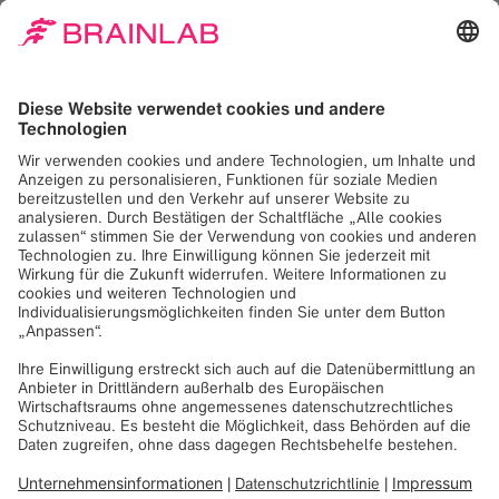
Gesundheitswirtschaft im Rahmenprogramm
Gesundheitsforschung gefördert wird.
Das Ziel des Forschungsprojektes INSIGHT ist die
Entwicklung einer Lösung, mit der Tumore im Oberbauch
(z.B. Leber- und Lymphknotenmetastasen sowie primäre
Leber- und Bauchspeicheldrüsentumore) während der
stereotaktischen Hochpräzisionsradiotherapie auf Basis
des Positionierungs- und Monitoringsystems ExacTrac
Dynamic® verfolgt und überwacht werden können.
Die Technologie ExacTrac Dynamic trackt Patient:innen mit
verschiedensten Tumorvarianten während der
Bestrahlung millimetergenau und überprüft mit Hilfe von
Bildgebung die Position des Tumors. Der
Behandlungsstrahl kann so entsprechend der
Tumorposition kontrolliert werden, und kann somit eine
Schädigung des umliegenden gesunden Gewebes
verringern. Das ermöglicht eine deutlich schnellere