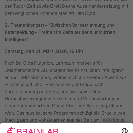
der Tudor-Zeit sowie Brett Deans Auseinandersetzung mit
dem englischen Komponisten William Byrd.
2. Themenkonzert – "Zwischen Vorbestimmung und
Entscheidung – Freiheit im Zeitalter der Künstlichen
Intelligenz"
Samstag, den 21. März 2026, 19 Uhr
Prof. Dr. Gitta Kutyniok, Lehrstuhlinhaberin für
„Mathematische Grundlagen der Künstlichen Intelligenz“
an der LMU München, widmet sich am zweiten Abend aus
wissenschaftlicher Perspektive der Frage nach
Vorbestimmung und Entscheidung sowie den
Herausforderungen von Freiheit und Verantwortung in
einer zunehmend von Künstlicher Intelligenz geprägten
Welt. Das musikalische Programm schlägt die Brücke von
Madrigalen und Vokalwerken aus der Zeit um 1600 bis zu
Brett Deans zeitgenössischen Kompositionen für Viola