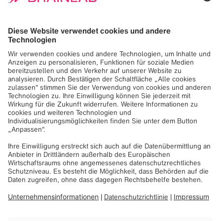
und Stimme, interpretiert von einem internationalen
Solist:innenensemble.
3. Themenkonzert – "Ein Problem mit Mary oder Warum
tut überhaupt irgendwer irgendwas?"
Montag, den 23. März 2026, 19 Uhr
Der dritte Abend geht der grundlegenden Frage nach,
warum Menschen überhaupt handeln. Der Literatur- und
Kulturwissenschaftler Prof. Dr. phil. Jan Philipp Reemtsma
nähert sich dem Thema philosophisch und gesellschaftlich
an. Musikalisch spannt sich der Bogen von Robert
Schumanns Vertonungen der Gedichte Maria Stuarts bis
zu Brett Deans eigenen Liedzyklen, die historische Texte
aus heutiger Perspektive reflektieren. Zu hören ist ein
hochkarätig besetztes Kammermusikensemble der
Bayerischen Staatsoper mit Mezzosopran, Streichquartett
und Klavier.