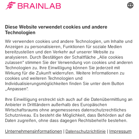
11. Januar 2017
Im Jahr 2016 war der Plan, Brainlab und seine Produkte
im Bereich Radiochirurgie in eine neue Dimension zu
bringen, bereits in vollem Gange. Innerhalb von 48
Monaten hat das Unternehmen ein einzigartiges Portfolio
mit komplett neuen, benutzerfreundlichen, individuell
konfigurierbaren und indikationsspezifischen Produkten
erstellt.
Heute, im Jahr 2017, gibt Stefan Vilsmeier,
Vorstandsvorsitzender und CEO, einen Ausblick auf die
Zukunft von Brainlab in der Radiochirurgie sowie in allen