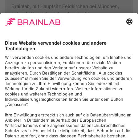
Brainlab, mit Hauptsitz Feldkirchen bei München,
entwickelt, produziert und vertreibt
softwaregestützte Medizintechnik für präzise,
minimal-invasive Eingriffe.
Die Kernkompetenz liegt in den Bereichen der
informationsgeführten Chirurgie, Radiochirurgie,
Präzisions-Strahlentherapie und der digitalen
Vernetzung für den Austausch von Informationen
und Wissen unter Medizinern im OP. Mit Brainlab
Technologie werden effizientere Behandlungen im
Bereich Radiochirurgie sowie in weiteren
zahlreichen chirurgischen Fachdisziplinen wie der
Neurochirurgie, Orthopädie, Unfallchirurgie, HNO-,
MKG- und Wirbelsäulenchirurgie ermöglicht.
Das 1989 gegründete, mittelständische
Unternehmen beschäftigt 1.300 Mitarbeiter an 19
Standorten weltweit und ist mit mehr als 9.000