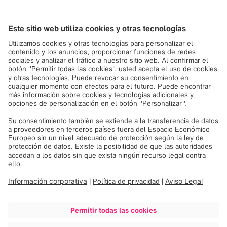
consentimiento para
cargar el servicio
Google Maps!
Usamos Google Maps para incrustar
contenido que puede recopilar datos sobre
su actividad. Por favor revise los detalles y
acepte el servicio para ver este contenido.
Más información
Aceptar
Powered by
Usercentrics Consent
Management
See you at CNS |
Booth #525