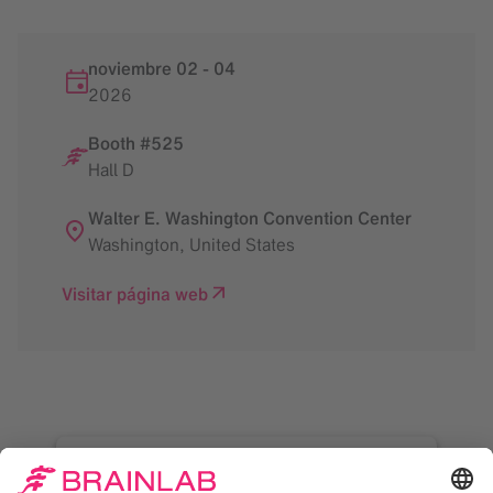
noviembre 02
-
04
2026
Booth #525
Hall D
Walter E. Washington Convention Center
Washington
,
United States
Visitar página web
¡Necesitamos su