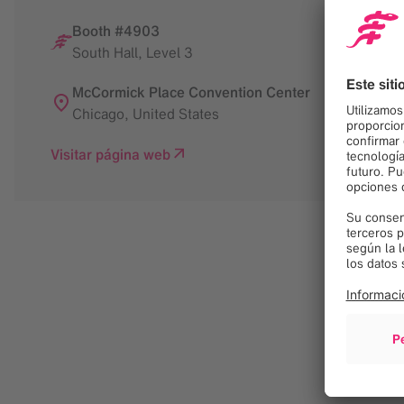
Booth #4903
South Hall, Level 3
McCormick Place Convention Center
Chicago
,
United States
Visitar página web