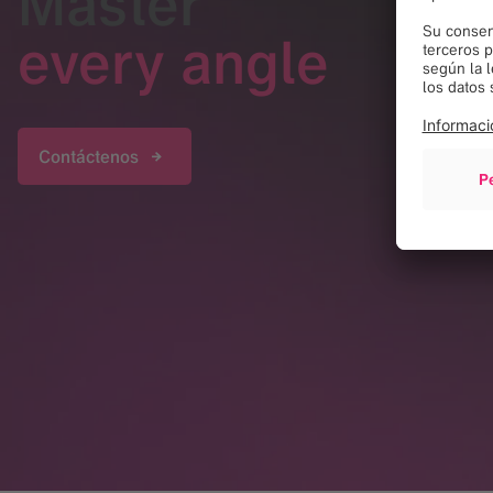
Master
every angle
Contáctenos