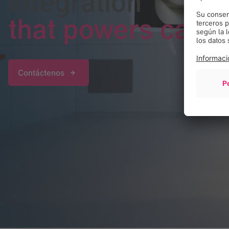
Integration
that powers care
Contáctenos