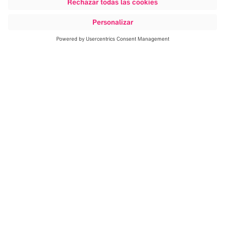
Descubrir más
El quirófano integrado es una
plataforma abierta, modular y
escalable que se adapta a
cualquier área quirúrgica,
especialidad o infraestructura, y
que permite afrontar el aumento
exponencial de datos.
Esta