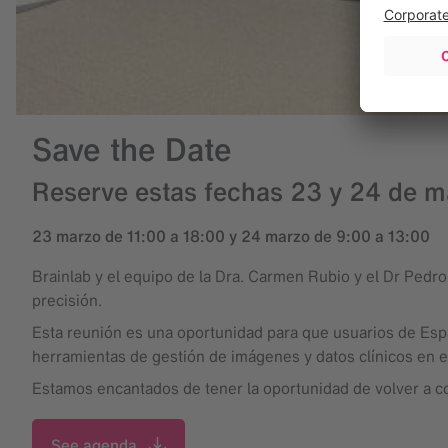
Save the Date
Reserve estas fechas 23 y 24 de 
23 marzo de 11:00 a 18:00 y 24 marzo de 9:00 a 13:00
Brainlab y el equipo de la Dra. Carmen Rubio y el Dr Pedro 
precisión.
Esta reunión es una oportunidad para que usuarios de Espa
herramientas de gestión de imágenes y datos clínicos en el
Estamos encantados de tener la oportunidad de volver a c
See agenda