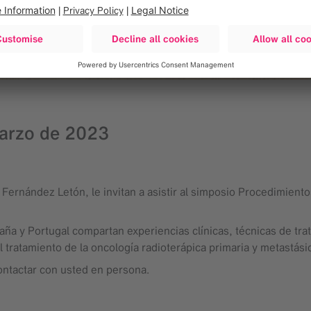
marzo de 2023
Fernández Letón, le invitan a asistir al simposio Procedimientos
ña y Portugal compartan experiencias clínicas, técnicas de tra
 tratamiento de la oncología radioterápica primaria y metastási
ontactar con usted en persona.