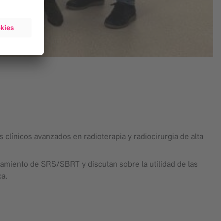
 clínicos avanzados en radioterapia y radiocirurgia de alta
tamiento de SRS/SBRT y discutan sobre la utilidad de las
ca.