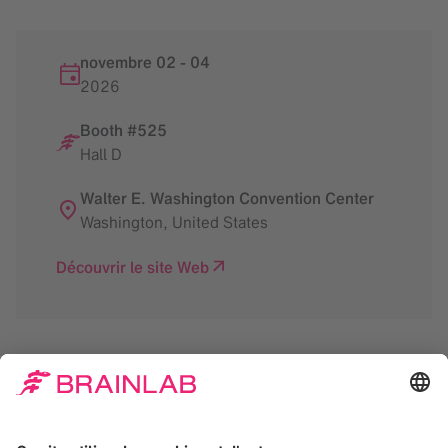
novembre 02
-
04
2026
Booth #525
Hall D
Walter E. Washington Convention Center
Washington
,
United States
Découvrir le site Web
Nous avons besoin de