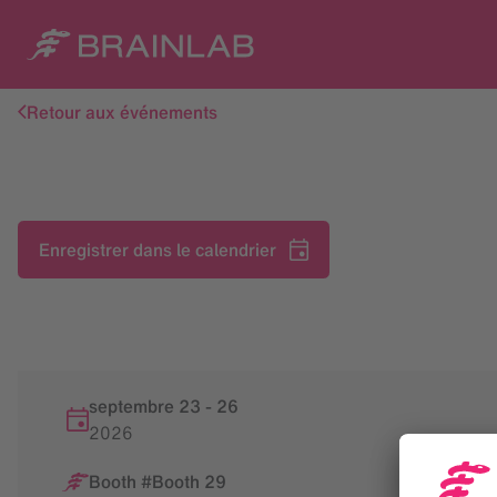
Retour aux événements
Enregistrer dans le calendrier
septembre 23
-
26
2026
Booth #Booth 29