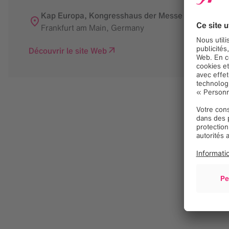
Kap Europa, Kongresshaus der Messe Frankfurt
Frankfurt am Main
,
Germany
Découvrir le site Web