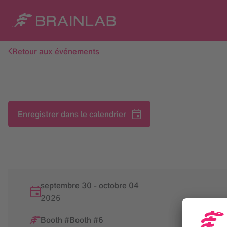
Retour aux événements
Enregistrer dans le calendrier
septembre 30
-
octobre
04
2026
Booth #Booth #6