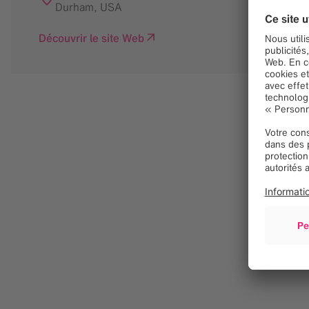
Durham
,
USA
Découvrir le site Web