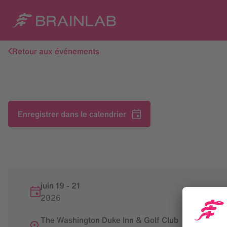
Retour aux événements
Enregistrer dans le calendrier
juin 19
-
21
2026
The Washington Duke Inn & Golf Club