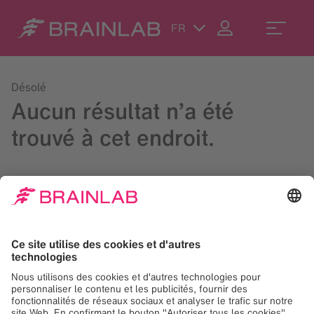
FR
Désolé
Aucun résultat n’a été
trouvé à cet endroit.
Lancez une recherche dans le champ en haut à droite ou
contactez-nous à
contact@brainlab.com
.