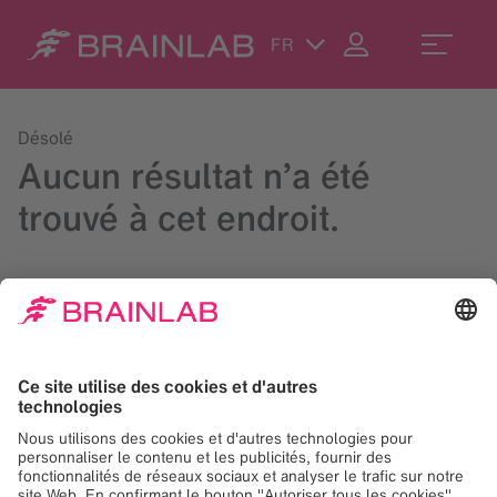
FR
Désolé
Aucun résultat n’a été
trouvé à cet endroit.
Lancez une recherche dans le champ en haut à droite ou
contactez-nous à
contact@brainlab.com
.