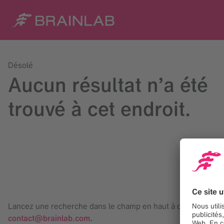
Désolé
Aucun résultat n’a été
trouvé à cet endroit.
Lancez une recherche dans le champ en haut à droite ou con
contact@brainlab.com
.