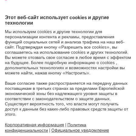
Intel® McAfee оценила
безопасность на «отлично»
Конфиденциальные данные пациентов необходимо
надежно охранять, чтобы они не попали в руки
злоумышленников.
Мы многое сделали, чтобы хранилище Brainlab Cloud
Services было высоконадежным, а риск от внешних
источников угроз — минимальным.
Компания Intel® McAfee провела исследование,
определяющее, насколько хранилище Brainlab Cloud
Services подвержено известным уязвимостям и в какой
мере может противостоять атакам и попыткам
проникновения из Интернета.