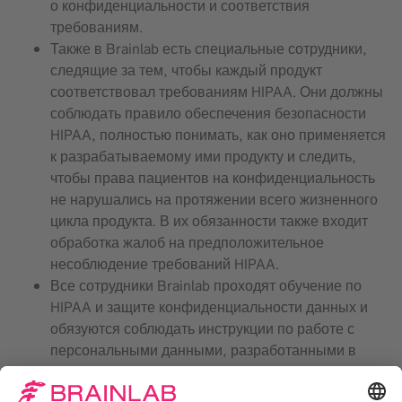
о конфиденциальности и соответствия
требованиям.
Также в Brainlab есть специальные сотрудники,
следящие за тем, чтобы каждый продукт
соответствовал требованиям HIPAA. Они должны
соблюдать правило обеспечения безопасности
HIPAA, полностью понимать, как оно применяется
к разрабатываемому ими продукту и следить,
чтобы права пациентов на конфиденциальность
не нарушались на протяжении всего жизненного
цикла продукта. В их обязанности также входит
обработка жалоб на предположительное
несоблюдение требований HIPAA.
Все сотрудники Brainlab проходят обучение по
HIPAA и защите конфиденциальности данных и
обязуются соблюдать инструкции по работе с
персональными данными, разработанными в
соответствии с HIPAA.