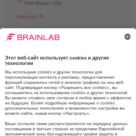
Palm Beach
,
USA
Веб-сайт
Нам нужно ваше
согласие на загрузку
сервиса Google Maps
Мы используем Google Maps, для
встраивания контента, который может
собирать данные о вашей активности.
Пожалуйста, ознакомьтесь с деталями и
примите услугу, чтобы увидеть этот
контент.