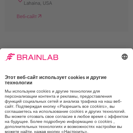
Lahaina
,
USA
Веб-сайт
Нам нужно ваше
согласие на загрузку
сервиса Google Maps
Мы используем Google Maps, для
встраивания контента, который может
собирать данные о вашей активности.
Пожалуйста, ознакомьтесь с деталями и
примите услугу, чтобы увидеть этот
контент.