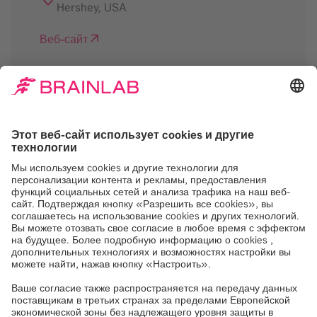
Hershey
,
USA
Веб-сайт
Нам нужно ваше
согласие на загрузку
сервиса Google Maps
Мы используем Google Maps, для
встраивания контента, который может
собирать данные о вашей активности.
Пожалуйста, ознакомьтесь с деталями и
примите услугу, чтобы увидеть этот
контент.