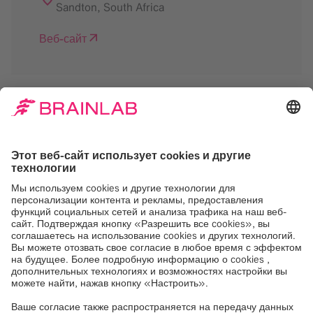
Sandton
,
South Africa
Веб-сайт
Нам нужно ваше
согласие на загрузку
сервиса Google Maps
Мы используем Google Maps, для
встраивания контента, который может
собирать данные о вашей активности.
Пожалуйста, ознакомьтесь с деталями и
примите услугу, чтобы увидеть этот
контент.