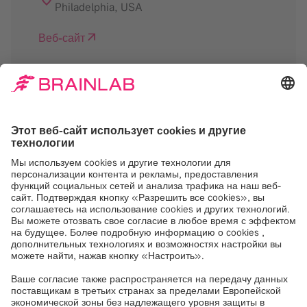
Philadelphia
,
USA
Веб-сайт
Нам нужно ваше
согласие на загрузку
сервиса Google Maps
Мы используем Google Maps, для
встраивания контента, который может
собирать данные о вашей активности.
Пожалуйста, ознакомьтесь с деталями и
примите услугу, чтобы увидеть этот
контент.