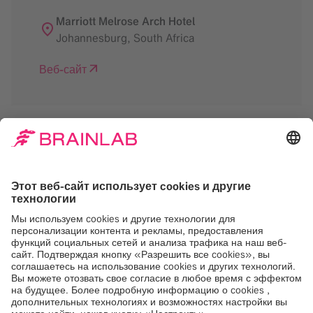
Marriott Melrose Arch Hotel
Johannesburg
,
South Africa
Веб-сайт
Нам нужно ваше
согласие на загрузку
сервиса Google Maps
Мы используем Google Maps, для
встраивания контента, который может
собирать данные о вашей активности.
Пожалуйста, ознакомьтесь с деталями и
примите услугу, чтобы увидеть этот