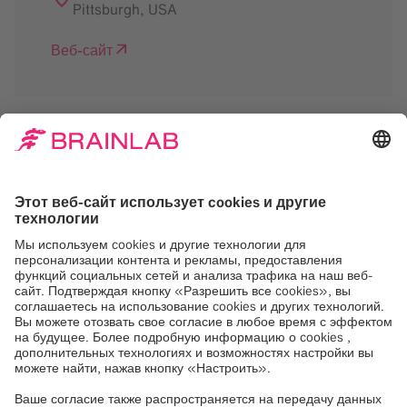
Pittsburgh
,
USA
Веб-сайт
Нам нужно ваше
согласие на загрузку
сервиса Google Maps
Мы используем Google Maps, для
встраивания контента, который может
собирать данные о вашей активности.
Пожалуйста, ознакомьтесь с деталями и
примите услугу, чтобы увидеть этот
контент.