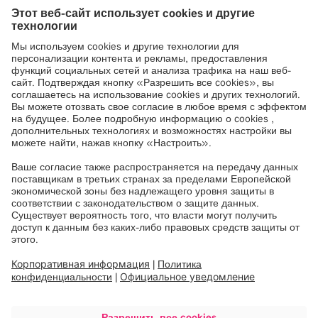
Клиническая деятельность Brainlab направлена на
расширенные клинические исследования и сбор
научных данных для помощи в создании безопасных,
эффективных и экономичных технологий. Мы
стремимся подчеркнуть клинические преимущества
продукции Brainlab, чтобы удовлетворить потребности
специалистов здравоохранения и их пациентов.
Для развития этих направлений мы привлекаем
множество врачей, которые предоставляют нам
информацию о том, как улучшить наши технологии.
Благодаря такому сотрудничеству мы можем
оперировать клиническими данными о безопасности
использования, оптимальной эксплуатационной
пригодности, быстрой интеграции и крутых кривых
обучения, оптимизированных клинических показателях
и максимально возможной эффективности.
Для пациентов это означает получение самых высоких