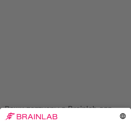
Ваши партнеры в Brainlab для
клинической и научной
экспертизы