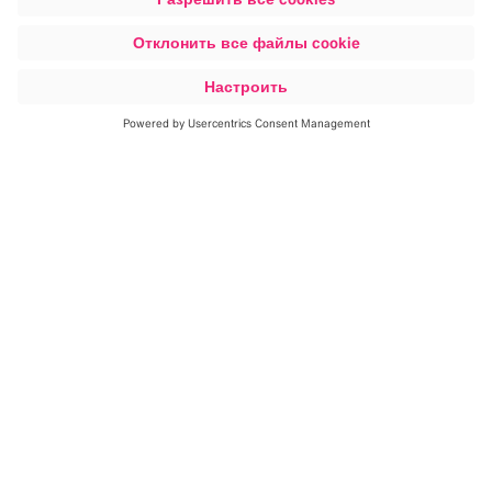
стандартов в диагностике и облучении, меньшее
количество побочных эффектов и улучшенный опыт
лечения.
Области клинической
деятельности
Наш отдел клинической деятельности состоит из
преданной команды клинических экспертов,
клинических исследователей, ученых, экономистов в
области здравоохранения и менеджеров по
клиническим отношениям. Вместе мы охватываем
много сфер компетенции, но здесь мы сосредоточимся