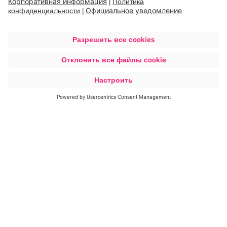
навигация
При навигации необходима концентрация без
отвлекающих факторов. Детализированные
визуализации предназначены для отображения
только клинически значимых данных, что
позволяет хирургу сосредоточиться на том, что
необходимо для его работы. Автоматизация
выбора данных и компоновки схемы организации
экрана уменьшает взаимодействие с экраном,
делая программу краниальной навигации еще
2
более удобной для пользователя.
Проекция Smart Approach динамически
адаптируется и масштабируется в
соответствии с прогрессом резекции.
Режим наложения с совмещенным КТ и
ультразвуковыми данными учитывает
анатомические структуры.