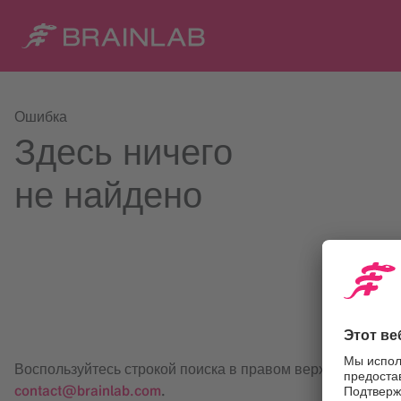
Ошибка
Здесь ничего
не найдено
Воспользуйтесь строкой поиска в правом верхнем углу и
contact@brainlab.com
.