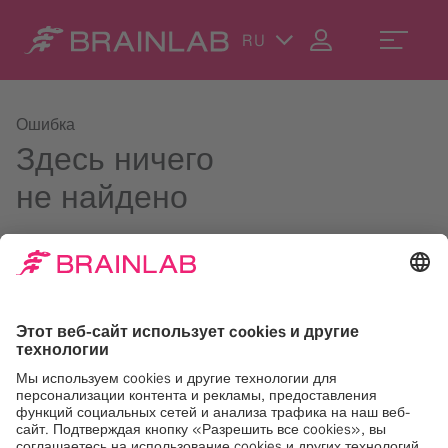
RU
Ошибка
Здесь ничего
не найдено
Воспользуйтесь строкой поиска в правом верхнем углу
или свяжитесь с нами по адресу
contact@brainlab.com
.