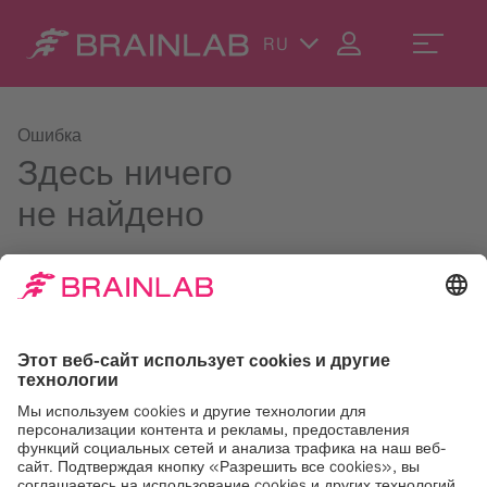
RU
Ошибка
Здесь ничего
не найдено
Воспользуйтесь строкой поиска в правом верхнем углу
или свяжитесь с нами по адресу
contact@brainlab.com
.