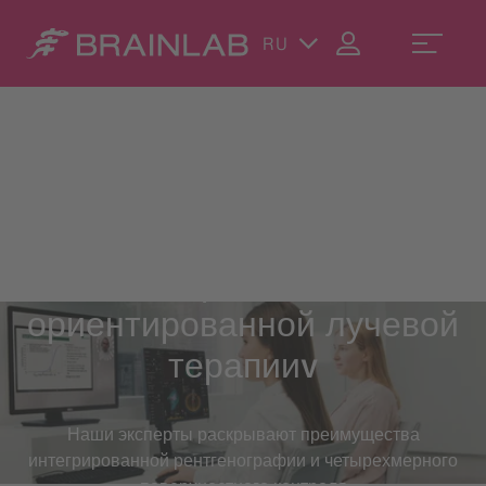
RU
ExacTrac Dynamic
Мастер-класс по
поверхностно-
ориентированной лучевой
терапииv
Наши эксперты раскрывают преимущества
интегрированной рентгенографии и четырехмерного