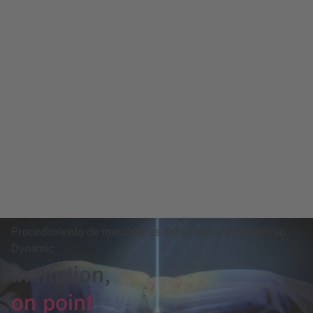
Procedimiento de marcadores implantados de ExacTrac
Dynamic
In motion,
on point