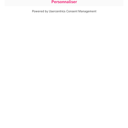
Bureaux de Brainlab
Le siège social de Brainlab se trouve à Munich, en
Allemagne, et exploite des bureaux et filiales dans 25
sites en Europe, Asie, Australie, Amérique du Nord et
Amérique du Sud.