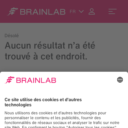
FR
Désolé
Aucun résultat n’a été
trouvé à cet endroit.
Lancez une recherche dans le champ en haut à droite ou
contactez-nous à
contact@brainlab.com
.