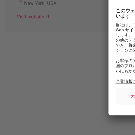
New York
,
USA
Visit website